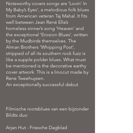
Noteworthy covers songs are ‘Lovin’ In
My Baby’s Eyes’, a melodious folk blues
from American veteran Taj Mahal. It fits
well between Jean René Ella’s
homeless sinner’s song ‘Heaven’ and
the exceptional ‘Erosion Blues’, written
by the Mudbirds themselves. The
Alman Brothers ‘Whipping Post’,
stripped of all its southern rock fuzz is
like a supple polder blues. What must
be mentioned is the decorative earthy
cover artwork. This is a linocut made by
Rene Tweehuysen.
An exceptionally successful debut
Filmische rootsblues van een bijzonder
Bildts duo
Arjan Hut - Friesche Dagblad