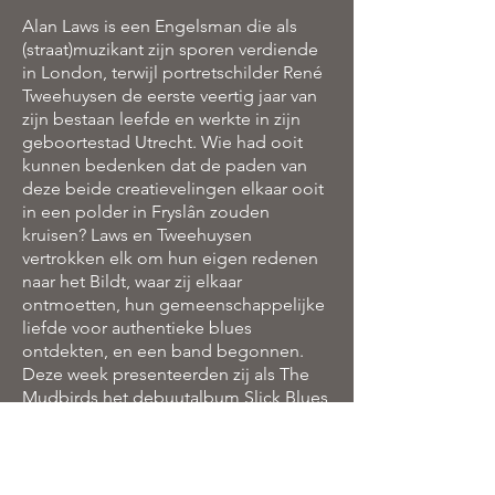
Alan Laws is een Engelsman die als
(straat)muzikant zijn sporen verdiende
in London, terwijl portretschilder René
Tweehuysen de eerste veertig jaar van
zijn bestaan leefde en werkte in zijn
geboortestad Utrecht. Wie had ooit
kunnen bedenken dat de paden van
deze beide creatievelingen elkaar ooit
in een polder in Fryslân zouden
kruisen? Laws en Tweehuysen
vertrokken elk om hun eigen redenen
naar het Bildt, waar zij elkaar
ontmoetten, hun gemeenschappelijke
liefde voor authentieke blues
ontdekten, en een band begonnen.
Deze week presenteerden zij als The
Mudbirds het debuutalbum Slick Blues
in de Aerden Plaats te Oudebildtzijl.
De Engelsman neemt de vocalen voor
zijn rekening. Hij maakte in de
Londonse underground al naam als